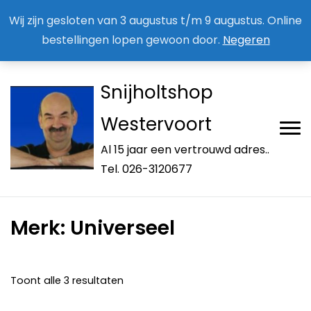
Aan / Afmelden nieuwsbrief
Mijn account
Wij zijn gesloten van 3 augustus t/m 9 augustus. Online
bestellingen lopen gewoon door.
Negeren
Snijholtshop
Westervoort
Al 15 jaar een vertrouwd adres..
Tel. 026-3120677
Merk:
Universeel
Toont alle 3 resultaten