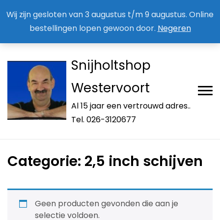
Aan / Afmelden nieuwsbrief
Mijn account
Wij zijn gesloten van 3 augustus t/m 9 augustus. Online
bestellingen lopen gewoon door.
Negeren
Snijholtshop
Westervoort
Al 15 jaar een vertrouwd adres..
Tel. 026-3120677
Categorie:
2,5 inch schijven
Geen producten gevonden die aan je
selectie voldoen.