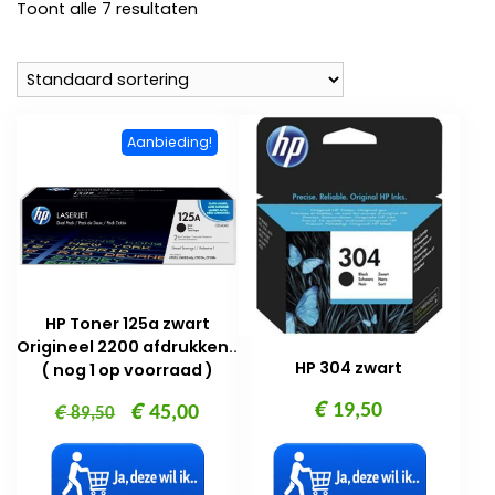
Toont alle 7 resultaten
Aanbieding!
HP Toner 125a zwart
Origineel 2200 afdrukken..
HP 304 zwart
( nog 1 op voorraad )
€
€
€
Oorspronkelijke
Huidige
19,50
45,00
89,50
prijs
prijs
was:
is: