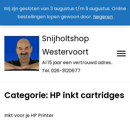
Aan / Afmelden nieuwsbrief
Mijn account
Wij zijn gesloten van 3 augustus t/m 9 augustus. Online
bestellingen lopen gewoon door.
Negeren
Snijholtshop
Westervoort
Al 15 jaar een vertrouwd adres..
Tel. 026-3120677
Categorie:
HP inkt cartridges
Inkt voor je HP Printer