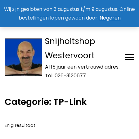
Aan / Afmelden nieuwsbrief
Mijn account
Wij zijn gesloten van 3 augustus t/m 9 augustus. Online
bestellingen lopen gewoon door.
Negeren
Snijholtshop
Westervoort
Al 15 jaar een vertrouwd adres..
Tel. 026-3120677
Categorie:
TP-Link
Enig resultaat