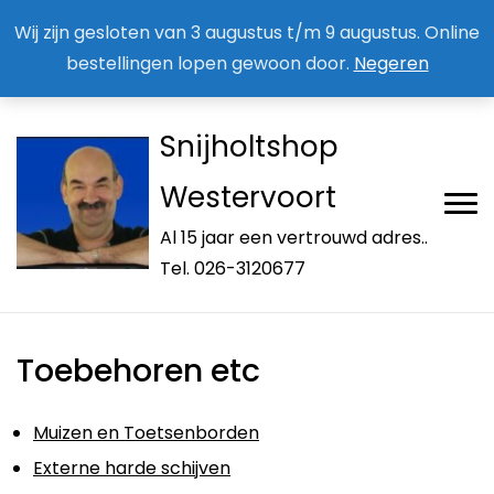
Aan / Afmelden nieuwsbrief
Mijn account
Wij zijn gesloten van 3 augustus t/m 9 augustus. Online
bestellingen lopen gewoon door.
Negeren
Snijholtshop
Westervoort
Al 15 jaar een vertrouwd adres..
Tel. 026-3120677
Toebehoren etc
Muizen en Toetsenborden
Externe harde schijven