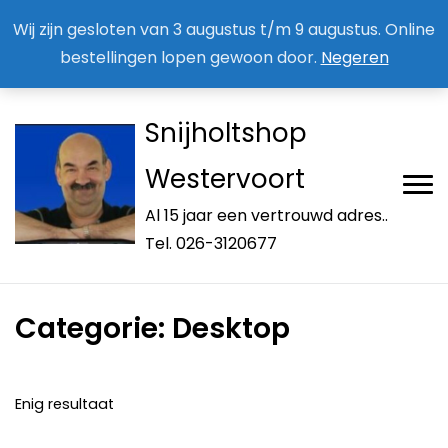
Aan / Afmelden nieuwsbrief
Mijn account
Wij zijn gesloten van 3 augustus t/m 9 augustus. Online
bestellingen lopen gewoon door.
Negeren
Snijholtshop
Westervoort
Al 15 jaar een vertrouwd adres..
Tel. 026-3120677
Categorie:
Desktop
Enig resultaat