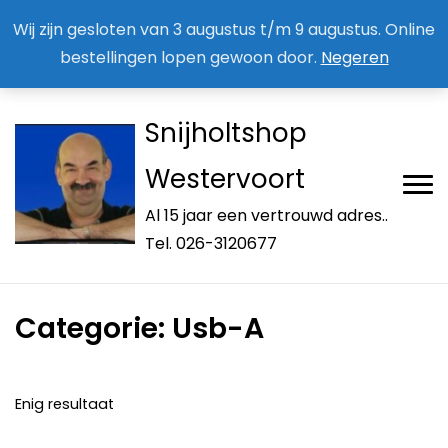
Aan / Afmelden nieuwsbrief
Mijn account
Wij zijn gesloten van 3 augustus t/m 9 augustus. Online
bestellingen lopen gewoon door.
Negeren
Snijholtshop
Westervoort
Al 15 jaar een vertrouwd adres..
Tel. 026-3120677
Categorie:
Usb-A
Enig resultaat