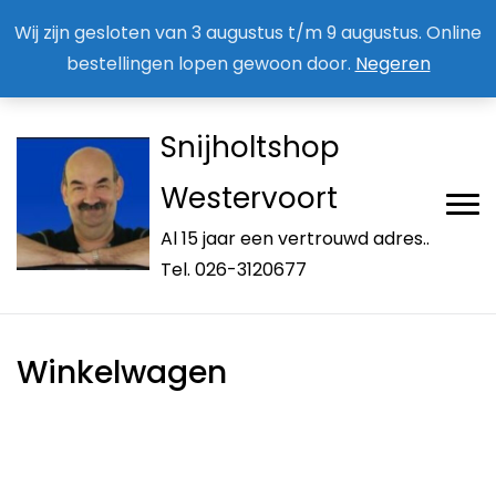
Aan / Afmelden nieuwsbrief
Mijn account
Wij zijn gesloten van 3 augustus t/m 9 augustus. Online
bestellingen lopen gewoon door.
Negeren
Snijholtshop
Westervoort
Al 15 jaar een vertrouwd adres..
Tel. 026-3120677
Winkelwagen