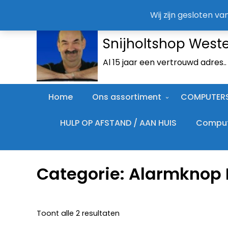
Wij zijn gesloten v
Snijholtshop West
Al 15 jaar een vertrouwd adres.
Home
Ons assortiment
COMPUTER
HULP OP AFSTAND / AAN HUIS
Compute
Categorie:
Alarmknop 
Toont alle 2 resultaten