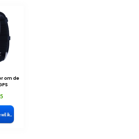
or om de
GPS
95