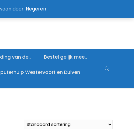
an / Afmelden nieuwsbrief
Mijn account
ewoon door.
Negeren
ding van de….
Bestel gelijk mee..
uterhulp Westervoort en Duiven