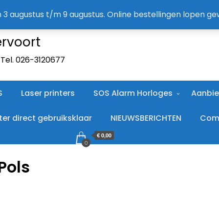
A
an 3 augustus t/m 9 augustus. Online bestellingen lopen g
ervoort
. Tel. 026-3120677
S
Laser printers
SOS Alarm Horloges
Aanbie
r direct gebruiksklaar
NIEUWSBERICHTEN
Comp
€ 0,00
0
Pols