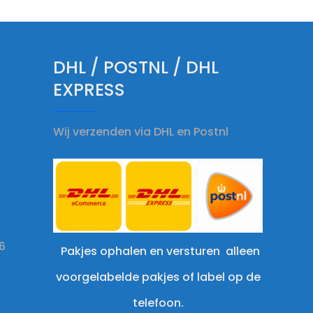
DHL / POSTNL / DHL
EXPRESS
Wij verzenden via DHL en Postnl
6
Pakjes ophalen en versturen alleen
voorgelabelde pakjes of label op de
telefoon.