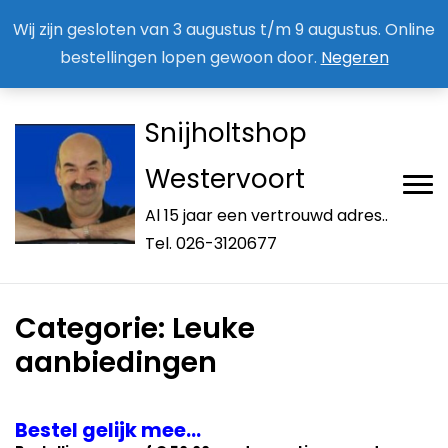
Aan / Afmelden nieuwsbrief
Mijn account
Wij zijn gesloten van 3 augustus t/m 9 augustus. Online
bestellingen lopen gewoon door.
Negeren
Snijholtshop
Westervoort
Al 15 jaar een vertrouwd adres..
Tel. 026-3120677
Categorie:
Leuke
aanbiedingen
Bestel gelijk mee…