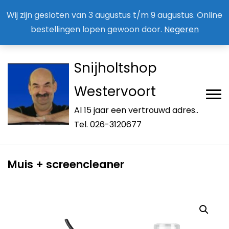
Aan / Afmelden nieuwsbrief
Mijn account
Wij zijn gesloten van 3 augustus t/m 9 augustus. Online
bestellingen lopen gewoon door.
Negeren
Snijholtshop
Westervoort
Al 15 jaar een vertrouwd adres..
Tel. 026-3120677
Muis + screencleaner