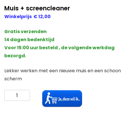
Muis + screencleaner
Winkelprijs € 12,00
Gratis verzenden
14 dagen bedenktijd
Voor 15:00 uur besteld , de volgende werkdag
bezorgd.
Lekker werken met een nieuwe muis en een schoon
scherm
Muis
+
screencleaner
aantal