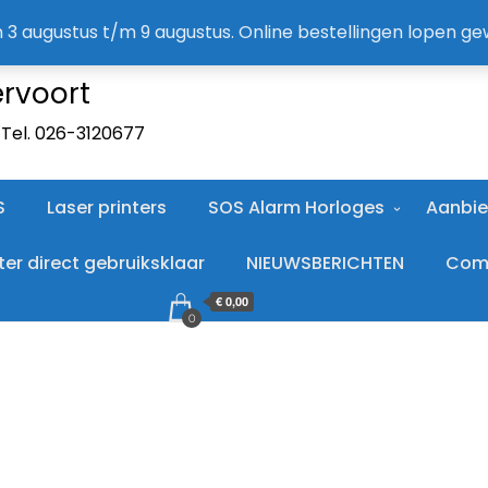
A
an 3 augustus t/m 9 augustus. Online bestellingen lopen g
ervoort
. Tel. 026-3120677
S
Laser printers
SOS Alarm Horloges
Aanbie
r direct gebruiksklaar
NIEUWSBERICHTEN
Comp
€ 0,00
0