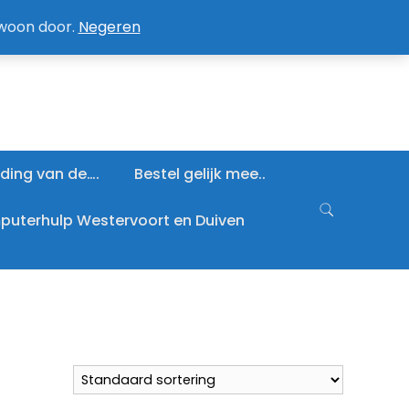
an / Afmelden nieuwsbrief
Mijn account
ewoon door.
Negeren
ding van de….
Bestel gelijk mee..
uterhulp Westervoort en Duiven