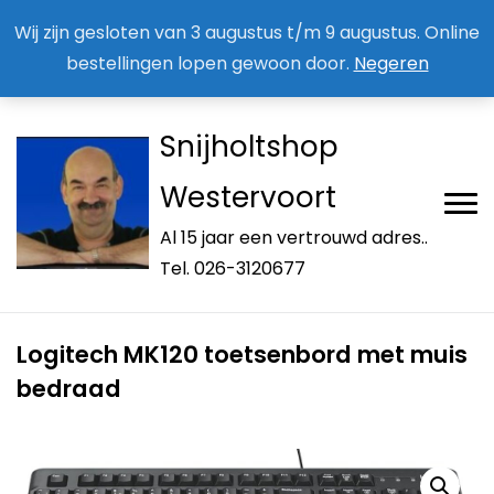
Aan / Afmelden nieuwsbrief
Mijn account
Wij zijn gesloten van 3 augustus t/m 9 augustus. Online
bestellingen lopen gewoon door.
Negeren
Snijholtshop
Westervoort
Al 15 jaar een vertrouwd adres..
Tel. 026-3120677
Logitech MK120 toetsenbord met muis
bedraad