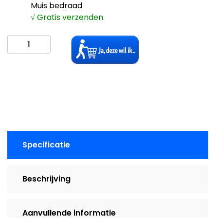
Muis bedraad
√
Gratis verzenden
Logitech
MK120
toetsenbord
met
muis
bedraad
aantal
Specificatie
Beschrijving
Aanvullende informatie