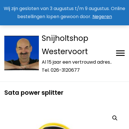
Aan / Afmelden nieuwsbrief
Mijn account
Wij zijn gesloten van 3 augustus t/m 9 augustus. Online
bestellingen lopen gewoon door.
Negeren
Snijholtshop
Westervoort
Al 15 jaar een vertrouwd adres..
Tel. 026-3120677
Sata power splitter