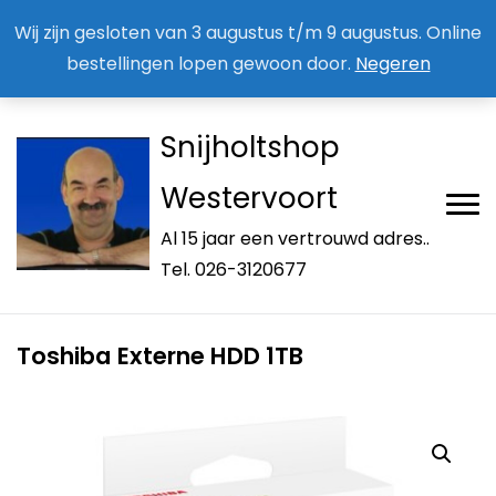
Aan / Afmelden nieuwsbrief
Mijn account
Wij zijn gesloten van 3 augustus t/m 9 augustus. Online
bestellingen lopen gewoon door.
Negeren
Snijholtshop
Westervoort
Al 15 jaar een vertrouwd adres..
Tel. 026-3120677
Toshiba Externe HDD 1TB