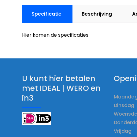
Specificatie
Beschrijving
A
Hier komen de specificaties
U kunt hier betalen
Openi
met IDEAL | WERO en
in3
Maandag 
Dinsdag 
Woensdag
Donderda
Vrijdag 