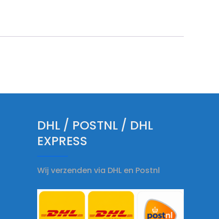
DHL / POSTNL / DHL
EXPRESS
Wij verzenden via DHL en Postnl