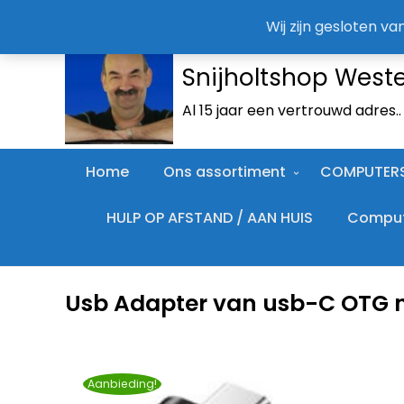
Wij zijn gesloten v
Snijholtshop West
Al 15 jaar een vertrouwd adres.
Home
Ons assortiment
COMPUTER
HULP OP AFSTAND / AAN HUIS
Compute
Usb Adapter van usb-C OTG 
Aanbieding!