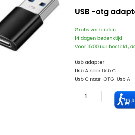
prijs
prijs
USB -otg adapt
was:
is:
€ 10,00.
€ 7,25.
Gratis verzenden
14 dagen bedenktijd
Voor 15:00 uur besteld ,
Usb adapter
Usb A naar Usb C
Usb C naar OTG Usb A
Usb
Adapter
van
usb-
C
OTG