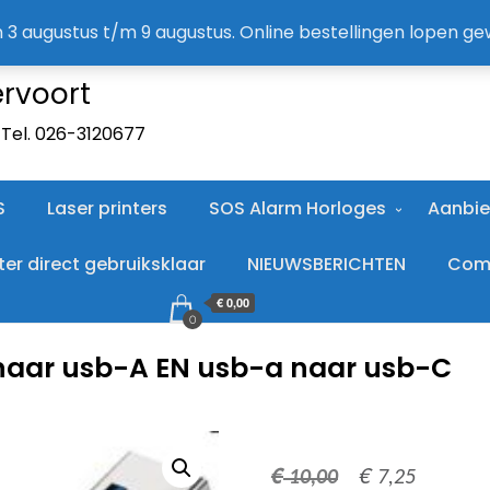
A
an 3 augustus t/m 9 augustus. Online bestellingen lopen g
ervoort
. Tel. 026-3120677
S
Laser printers
SOS Alarm Horloges
Aanbie
r direct gebruiksklaar
NIEUWSBERICHTEN
Comp
€ 0,00
0
naar usb-A EN usb-a naar usb-C
€
€
Oorspronkelij
Huidige
10,00
7,25