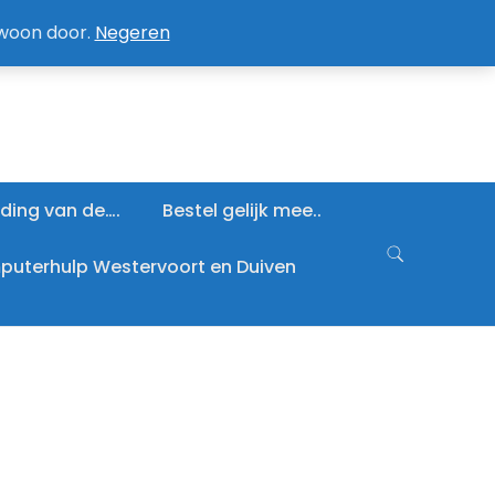
an / Afmelden nieuwsbrief
Mijn account
ewoon door.
Negeren
ding van de….
Bestel gelijk mee..
uterhulp Westervoort en Duiven
ke