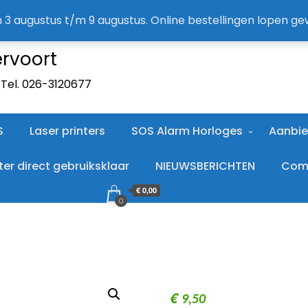
A
an 3 augustus t/m 9 augustus. Online bestellingen lopen g
ervoort
. Tel. 026-3120677
S
Laser printers
SOS Alarm Horloges
Aanbie
r direct gebruiksklaar
NIEUWSBERICHTEN
Comp
€ 0,00
0
€
9,50