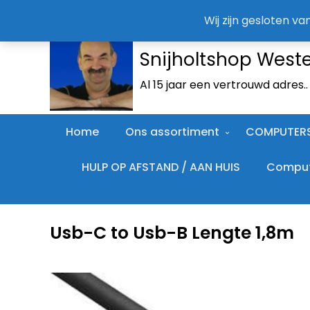
Wij zijn gesloten v
Snijholtshop West
Al 15 jaar een vertrouwd adres.
Home
Ons assortiment
COMPUTER
HULP OP AFSTAND / AAN HUIS
Compute
Usb-C to Usb-B Lengte 1,8m