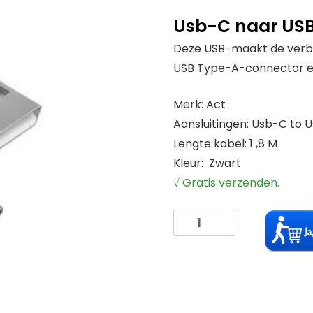
Usb-C naar US
Deze USB-maakt de verbi
USB Type-A-connector e
Merk: Act
Aansluitingen: Usb-C to 
Lengte kabel: 1 ,8 M
Kleur: Zwart
√ Gratis verzenden.
Usb-
C
to
Usb-
B
Lengte