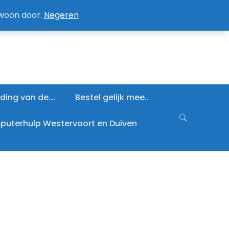
an / Afmelden nieuwsbrief
Mijn account
ewoon door.
Negeren
ding van de….
Bestel gelijk mee..
uterhulp Westervoort en Duiven