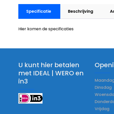
Specificatie
Beschrijving
A
Hier komen de specificaties
U kunt hier betalen
Openi
met IDEAL | WERO en
in3
Maandag 
Dinsdag 
Woensdag
Donderda
Vrijdag 