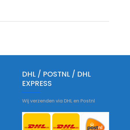
DHL / POSTNL / DHL
EXPRESS
Wij verzenden via DHL en Postnl