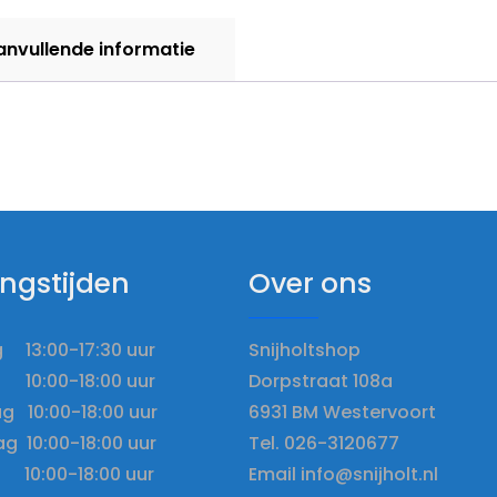
1,8m
aantal
anvullende informatie
ngstijden
Over ons
13:00-17:30 uur
Snijholtshop
10:00-18:00 uur
Dorpstraat 108a
 10:00-18:00 uur
6931 BM Westervoort
g 10:00-18:00 uur
Tel. 026-3120677
10:00-18:00 uur
Email info@snijholt.nl