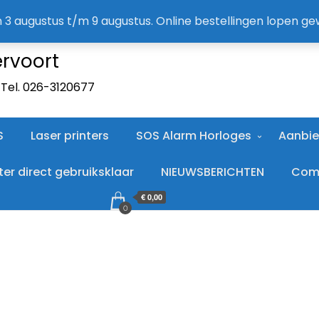
A
an 3 augustus t/m 9 augustus. Online bestellingen lopen g
ervoort
. Tel. 026-3120677
S
Laser printers
SOS Alarm Horloges
Aanbie
r direct gebruiksklaar
NIEUWSBERICHTEN
Comp
€ 0,00
0