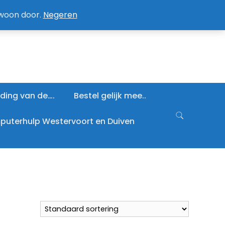
an / Afmelden nieuwsbrief
Mijn account
ewoon door.
Negeren
ding van de….
Bestel gelijk mee..
uterhulp Westervoort en Duiven