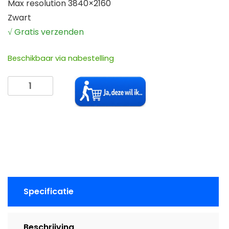
Max resolution 3840×2160
Zwart
√ Gratis verzenden
Beschikbaar via nabestelling
Displayport
kabel
Lengte
1,8m
aantal
Specificatie
Beschrijving