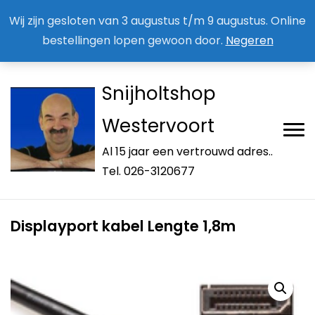
Aan / Afmelden nieuwsbrief
Mijn account
Wij zijn gesloten van 3 augustus t/m 9 augustus. Online
bestellingen lopen gewoon door.
Negeren
Snijholtshop
Westervoort
Al 15 jaar een vertrouwd adres..
Tel. 026-3120677
Displayport kabel Lengte 1,8m