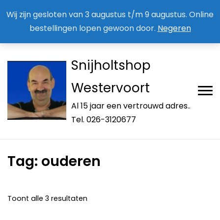
Aan / Afmelden nieuwsbrief
Mijn account
Wij zijn gesloten van 3 augustus t/m 9 augustus. Online
bestellingen lopen gewoon door.
Negeren
Snijholtshop
Westervoort
Al 15 jaar een vertrouwd adres..
Tel. 026-3120677
Tag:
ouderen
Toont alle 3 resultaten