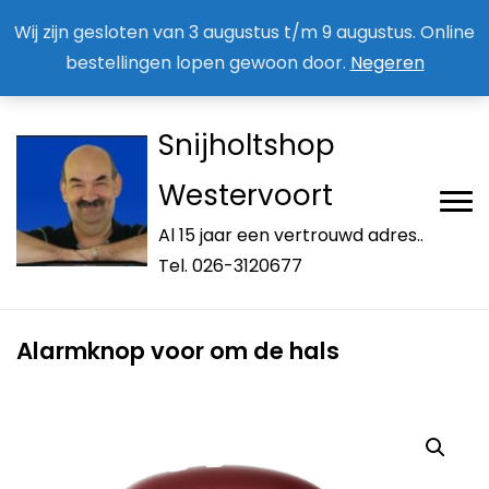
Aan / Afmelden nieuwsbrief
Mijn account
Wij zijn gesloten van 3 augustus t/m 9 augustus. Online
bestellingen lopen gewoon door.
Negeren
Snijholtshop
Westervoort
Al 15 jaar een vertrouwd adres..
Tel. 026-3120677
Alarmknop voor om de hals