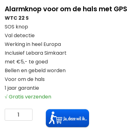
Alarmknop voor om de hals met GPS
WTC 22 S
SOS knop
Val detectie
Werking in heel Europa
Inclusief Lebara Simkaart
met €5,- te goed
Bellen en gebeld worden
Voor om de hals
1 jaar garantie
√ Gratis verzenden
Alarmknop
voor
om
de