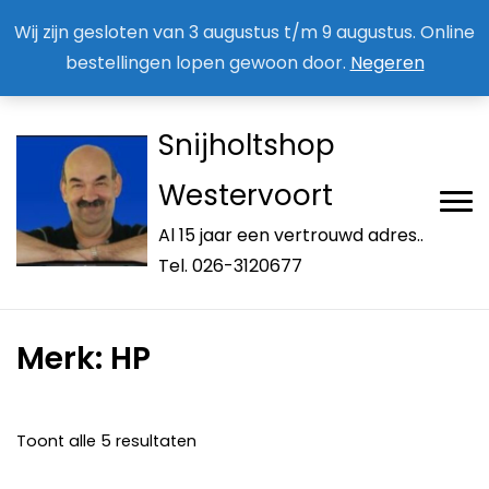
Aan / Afmelden nieuwsbrief
Mijn account
Wij zijn gesloten van 3 augustus t/m 9 augustus. Online
bestellingen lopen gewoon door.
Negeren
Snijholtshop
Westervoort
Al 15 jaar een vertrouwd adres..
Tel. 026-3120677
Merk:
HP
Toont alle 5 resultaten