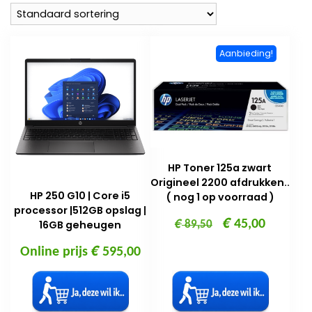
Aanbieding!
HP Toner 125a zwart
Origineel 2200 afdrukken..
HP 250 G10 | Core i5
( nog 1 op voorraad )
processor |512GB opslag |
€
€
Oorspronkelijke
Huidige
45,00
16GB geheugen
89,50
prijs
prijs
€
Online prijs
595,00
was:
is:
€ 89,50.
€ 45,00.