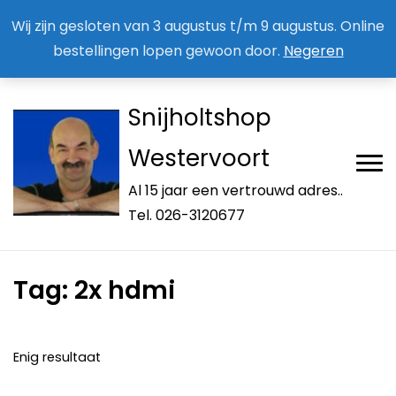
Aan / Afmelden nieuwsbrief
Mijn account
Wij zijn gesloten van 3 augustus t/m 9 augustus. Online
bestellingen lopen gewoon door.
Negeren
Snijholtshop
Westervoort
Al 15 jaar een vertrouwd adres..
Tel. 026-3120677
Tag:
2x hdmi
Enig resultaat