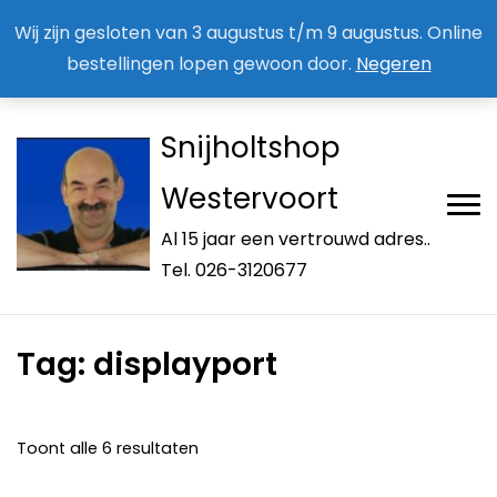
Aan / Afmelden nieuwsbrief
Mijn account
Wij zijn gesloten van 3 augustus t/m 9 augustus. Online
bestellingen lopen gewoon door.
Negeren
Snijholtshop
Westervoort
Al 15 jaar een vertrouwd adres..
Tel. 026-3120677
Tag:
displayport
Toont alle 6 resultaten