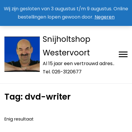
Aan / Afmelden nieuwsbrief
Mijn account
Wij zijn gesloten van 3 augustus t/m 9 augustus. Online
bestellingen lopen gewoon door.
Negeren
Snijholtshop
Westervoort
Al 15 jaar een vertrouwd adres..
Tel. 026-3120677
Tag:
dvd-writer
Enig resultaat