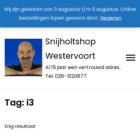
Aan / Afmelden nieuwsbrief
Mijn account
Wij zijn gesloten van 3 augustus t/m 9 augustus. Online
bestellingen lopen gewoon door.
Negeren
Snijholtshop
Westervoort
Al 15 jaar een vertrouwd adres..
Tel. 026-3120677
Tag:
i3
Enig resultaat