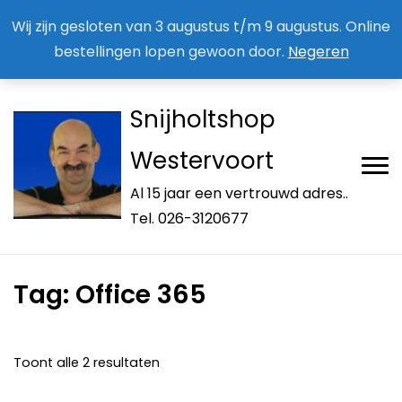
Aan / Afmelden nieuwsbrief
Mijn account
Wij zijn gesloten van 3 augustus t/m 9 augustus. Online
bestellingen lopen gewoon door.
Negeren
Snijholtshop
Westervoort
Al 15 jaar een vertrouwd adres..
Tel. 026-3120677
Tag:
Office 365
Toont alle 2 resultaten