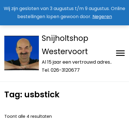
Aan / Afmelden nieuwsbrief
Mijn account
Wij zijn gesloten van 3 augustus t/m 9 augustus. Online
bestellingen lopen gewoon door.
Negeren
Snijholtshop
Westervoort
Al 15 jaar een vertrouwd adres..
Tel. 026-3120677
Tag:
usbstick
Toont alle 4 resultaten