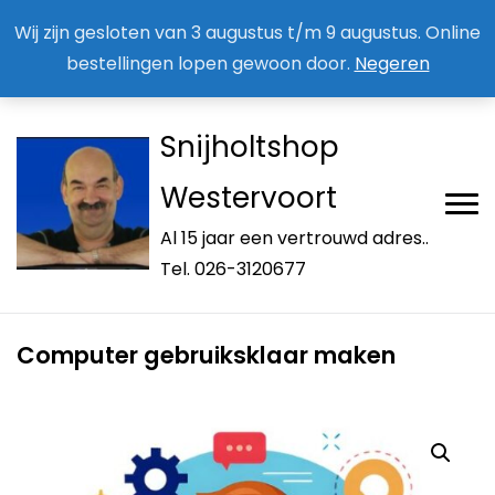
Aan / Afmelden nieuwsbrief
Mijn account
Wij zijn gesloten van 3 augustus t/m 9 augustus. Online
bestellingen lopen gewoon door.
Negeren
Snijholtshop
Westervoort
Al 15 jaar een vertrouwd adres..
Tel. 026-3120677
Computer gebruiksklaar maken