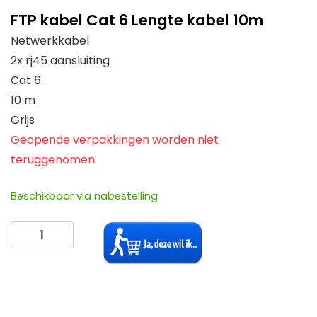
FTP kabel Cat 6 Lengte kabel 10m
Netwerkkabel
2x rj45 aansluiting
Cat 6
10 m
Grijs
Geopende verpakkingen worden niet
teruggenomen.
Beschikbaar via nabestelling
FTP
kabel
Cat
6
Lengte
kabel