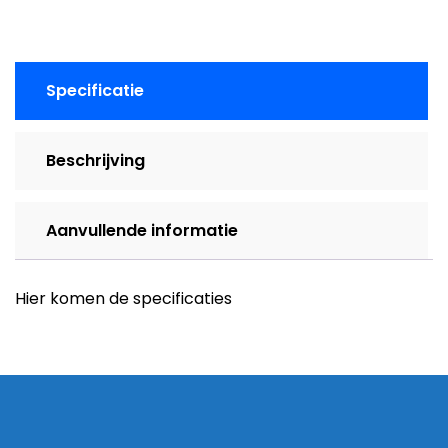
10m
aantal
Specificatie
Beschrijving
Aanvullende informatie
Hier komen de specificaties