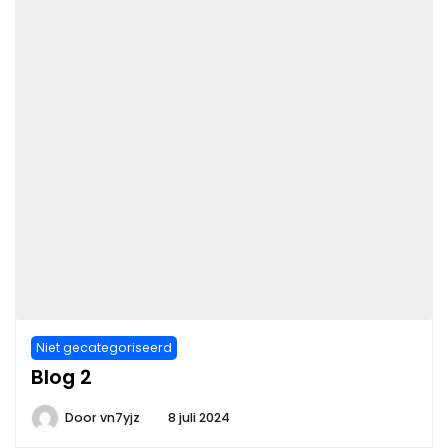
Niet gecategoriseerd
Blog 2
Door
vn7yjz
8 juli 2024