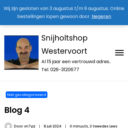
Aan / Afmelden nieuwsbrief
Mijn account
Wij zijn gesloten van 3 augustus t/m 9 augustus. Online
bestellingen lopen gewoon door.
Negeren
Snijholtshop
Westervoort
Al 15 jaar een vertrouwd adres..
Tel. 026-3120677
Niet gecategoriseerd
Blog 4
Door
vn7yjz
8 juli 2024
0 minuuts, 3 tweedes Lees