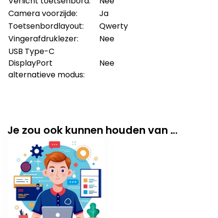
Verlicht toetsenbord:
Nee
Camera voorzijde:
Ja
Toetsenbordlayout:
Qwerty
Vingerafdruklezer:
Nee
USB Type-C
DisplayPort
Nee
alternatieve modus:
Je zou ook kunnen houden van …