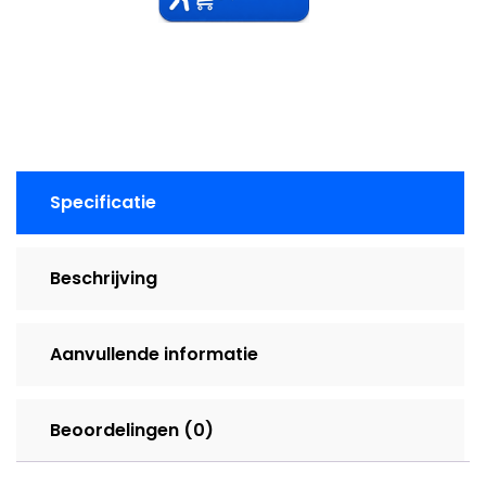
G10
|
Core
i5
processor
|512GB
opslag
Specificatie
|
16GB
geheugen
Beschrijving
aantal
Aanvullende informatie
Beoordelingen (0)