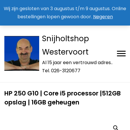
Aan / Afmelden nieuwsbrief
Mijn account
Wij zijn gesloten van 3 augustus t/m 9 augustus. Online
bestellingen lopen gewoon door.
Negeren
Snijholtshop
Westervoort
Al 15 jaar een vertrouwd adres..
Tel. 026-3120677
HP 250 G10 | Core i5 processor |512GB
opslag | 16GB geheugen