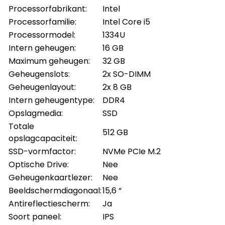
Processorfabrikant:
Intel
Processorfamilie:
Intel Core i5
Processormodel:
1334U
Intern geheugen:
16 GB
Maximum geheugen:
32 GB
Geheugenslots:
2x SO-DIMM
Geheugenlayout:
2x 8 GB
Intern geheugentype:
DDR4
Opslagmedia:
SSD
Totale
512 GB
opslagcapaciteit:
SSD-vormfactor:
NVMe PCIe M.2
Optische Drive:
Nee
Geheugenkaartlezer:
Nee
Beeldschermdiagonaal:
15,6 “
Antireflectiescherm:
Ja
Soort paneel:
IPS