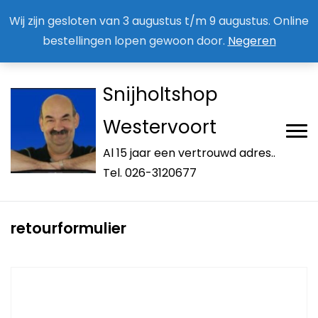
Aan / Afmelden nieuwsbrief
Mijn account
Wij zijn gesloten van 3 augustus t/m 9 augustus. Online
bestellingen lopen gewoon door.
Negeren
Snijholtshop
Westervoort
Al 15 jaar een vertrouwd adres..
Tel. 026-3120677
retourformulier